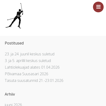
Esileht
Sündmused
Postitused
Majutus
23. ja 24. juunil keskus suletud
Saun
3. ja 5. aprillil keskus suletud
Tervisesport
Lahtiolekuajad alates 01.04.2026
Põlvamaa Suusasari 2026
Ettevõtetele
Tasuta suusatunnid 21.-23.01.2026
Üritused
Hinnakiri
Arhiiv
Asukoht ja kontakt
juuni 2026