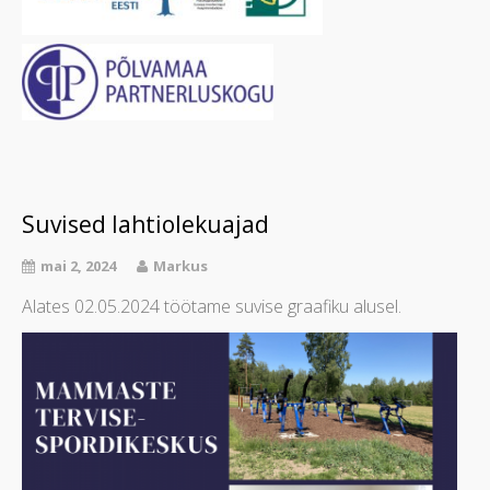
Suvised lahtiolekuajad
mai 2, 2024
Markus
Alates 02.05.2024 töötame suvise graafiku alusel.