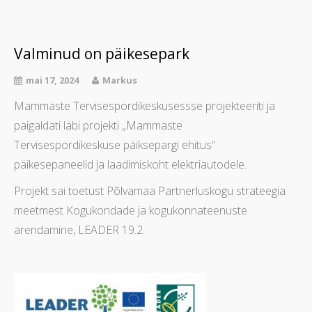
Valminud on päikesepark
mai 17, 2024
Markus
Mammaste Tervisespordikeskusessse projekteeriti ja
paigaldati läbi projekti „Mammaste
Tervisespordikeskuse päiksepargi ehitus“
päikesepaneelid ja laadimiskoht elektriautodele.
Projekt sai toetust Põlvamaa Partnerluskogu strateegia
meetmest Kogukondade ja kogukonnateenuste
arendamine, LEADER 19.2.