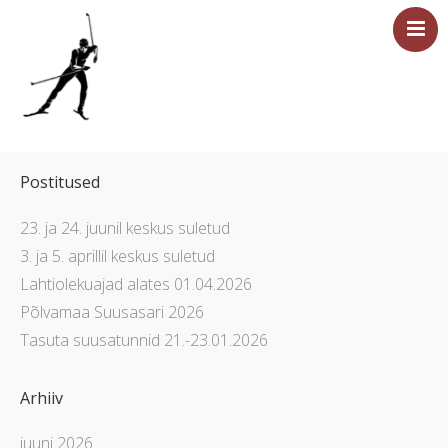
Esileht
Sündmused
Postitused
Majutus
23. ja 24. juunil keskus suletud
Saun
3. ja 5. aprillil keskus suletud
Tervisesport
Lahtiolekuajad alates 01.04.2026
Põlvamaa Suusasari 2026
Ettevõtetele
Tasuta suusatunnid 21.-23.01.2026
Üritused
Hinnakiri
Arhiiv
Asukoht ja kontakt
juuni 2026