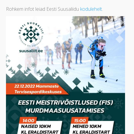
Rohkem infot leiad Eesti Suusaliidu
kodulehelt
.