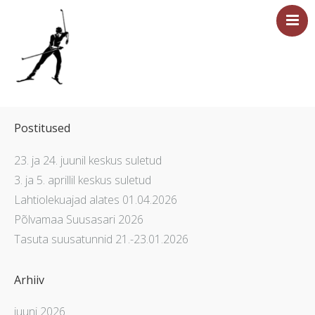
Esileht
Sündmused
Postitused
Majutus
23. ja 24. juunil keskus suletud
Saun
3. ja 5. aprillil keskus suletud
Tervisesport
Lahtiolekuajad alates 01.04.2026
Põlvamaa Suusasari 2026
Ettevõtetele
Tasuta suusatunnid 21.-23.01.2026
Üritused
Hinnakiri
Arhiiv
Asukoht ja kontakt
juuni 2026