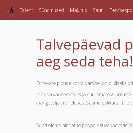
Esileht
Sündmused
Majutus
Saun
Tervisespo
Talvepäevad p
aeg seda teha
Erinevate pidude korraldamisel on oluliseks p
Meil on väiksemateks ja suuremateks üritusteks 
mänguväljak roheluses. Saame pakkuda teile ve
Suviti oleme hinnatud peopaik suvepäevade ja 