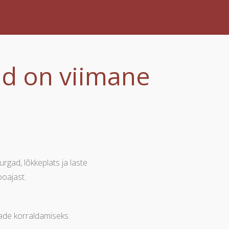
üd on viimane
urgad, lõkkeplats ja laste
ooajast.
vade korraldamiseks.