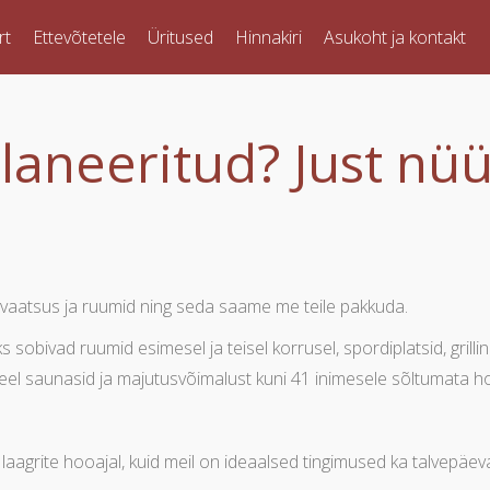
rt
Ettevõtetele
Üritused
Hinnakiri
Asukoht ja kontakt
laneeritud? Just nü
!
rivaatsus ja ruumid ning seda saame me teile pakkuda.
sobivad ruumid esimesel ja teisel korrusel, spordiplatsid, grillin
el saunasid ja majutusvõimalust kuni 41 inimesele sõltumata h
laagrite hooajal, kuid meil on ideaalsed tingimused ka talvepäe