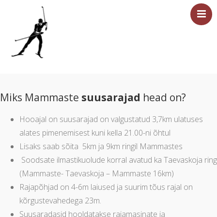
Esileht
Sündmused
Miks Mammaste
suusarajad
head on?
Majutus
Hooajal on suusarajad on valgustatud 3,7km ulatuses
Saun
alates pimenemisest kuni kella 21.00-ni õhtul
Tervisesport
Lisaks saab sõita 5km ja 9km ringil Mammastes
Ettevõtetele
Soodsate ilmastikuolude korral avatud ka Taevaskoja ring
Üritused
(Mammaste- Taevaskoja – Mammaste 16km)
Hinnakiri
Rajapõhjad on 4-6m laiused ja suurim tõus rajal on
kõrgustevahedega 23m.
Asukoht ja kontakt
Suusaradasid hooldatakse rajamasinate ja