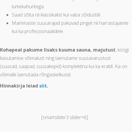
lumekahuritega.
Saad sõita nii klassikalist kui vaba sõidustiili.
Mammaste suusarajad pakuvad pinget nii harrastajatele
kui ka professionaalidele.
Kohapeal pakume lisaks kuuma sauna, majutust
, köögi
kasutamise võimalust
ning laenutame suusavarustust
(suusad, saapad, suusakepid) komplektina kui ka eraldi. Ka on
võimalik laenutada rõngaskelkusid.
Hinnakirja leiad
siit.
[smartslider3 slider=6]