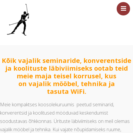
Esileht
Sündmused
Kõik vajalik seminaride, konverentside
Majutus
ja koolituste läbiviimiseks ootab teid
Saun
meie maja teisel korrusel, kus
on vajalik mööbel, tehnika ja
Tervisesport
tasuta WiFi.
Ettevõtetele
Üritused
Meie kompaktses koosolekuruumis peetud seminarid,
konverentsid ja koolitused mööduvad keskendumist
Hinnakiri
soodustavas õhkkonnas. Ürituste läbiviimiseks on meil olemas
Asukoht ja kontakt
vajalik mööbel ja tehnika. Kui vajate nõupidamiseks ruume,