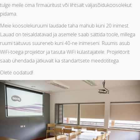
tulge meile oma firmaüritust või lihtsalt väljasõidukoosolekut
pidama.
Meie koosolekuruumi laudade taha mahub kuni 20 inimest.
Lauad on teisaldatavad ja asemele saab sättida toole, millega
ruumi täituvus suureneb kuni 40-ne inimeseni. Ruumis asub
WiFi-toega projektor ja tasuta WiFi külastajatele. Projektorit
saab ühendada jätkuvalt ka standartsete meedotitega.
Olete oodatud!