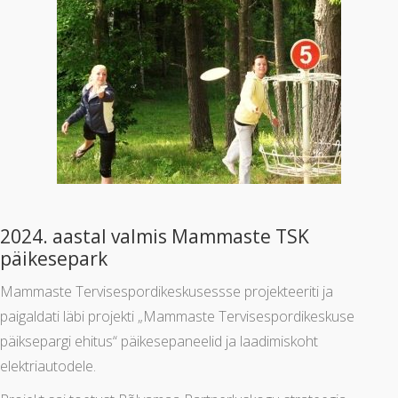
2024. aastal valmis Mammaste TSK
päikesepark
Mammaste Tervisespordikeskusessse projekteeriti ja
paigaldati läbi projekti „Mammaste Tervisespordikeskuse
päiksepargi ehitus“ päikesepaneelid ja laadimiskoht
elektriautodele.