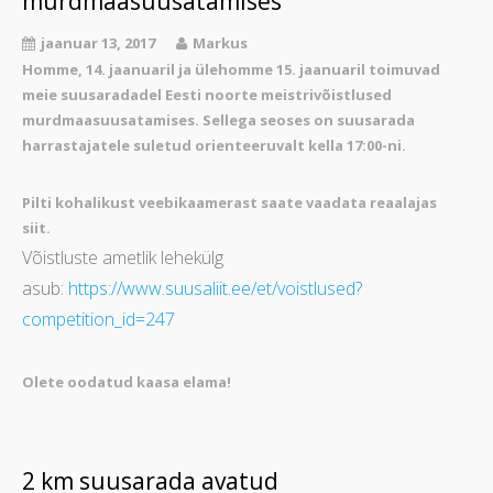
murdmaasuusatamises
jaanuar 13, 2017
Markus
Homme, 14. jaanuaril ja ülehomme 15. jaanuaril toimuvad
meie suusaradadel Eesti noorte meistrivõistlused
murdmaasuusatamises. Sellega seoses on suusarada
harrastajatele suletud orienteeruvalt kella 17:00-ni.
Pilti kohalikust veebikaamerast saate vaadata reaalajas
siit
.
Võistluste ametlik lehekülg
asub:
https://www.suusaliit.ee/et/voistlused?
competition_id=247
Olete oodatud kaasa elama!
2 km suusarada avatud