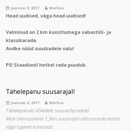
jaanuar 9, 2017
Markus
Head uudised, väga head uudised!
Valminud on 2 km kunstlumega vabastiili- ja
klassikarada.
Andke nüüd suuskadele valu!
PS! Staadionil hetkel rada puudub.
Tähelepanu suusarajal!
jaanuar 6, 2017
Markus
Tähelepanuks kõikidele suusasõpradele!
Meie olemasoleval 1,3km suusarajal võib esineda kohati
väga tugevat lumesadu.