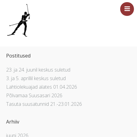
Esileht
Sündmused
Postitused
Majutus
23. ja 24. juunil keskus suletud
Saun
3. ja 5. aprillil keskus suletud
Tervisesport
Lahtiolekuajad alates 01.04.2026
Põlvamaa Suusasari 2026
Ettevõtetele
Tasuta suusatunnid 21.-23.01.2026
Üritused
Hinnakiri
Arhiiv
Asukoht ja kontakt
juuni 2026