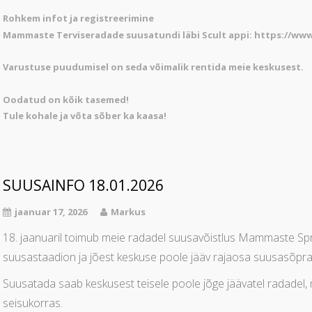
Rohkem infot ja registreerimine
Mammaste Terviseradade suusatundi läbi Scult appi:
https://www
Varustuse puudumisel on seda võimalik rentida meie keskusest.
Oodatud on kõik tasemed!
Tule kohale ja võta sõber ka kaasa!
SUUSAINFO 18.01.2026
jaanuar 17, 2026
Markus
18. jaanuaril toimub meie radadel suusavõistlus Mammaste Sprin
suusastaadion ja jõest keskuse poole jääv rajaosa suusasõpra
Suusatada saab keskusest teisele poole jõge jäävatel radadel, 
seisukorras.