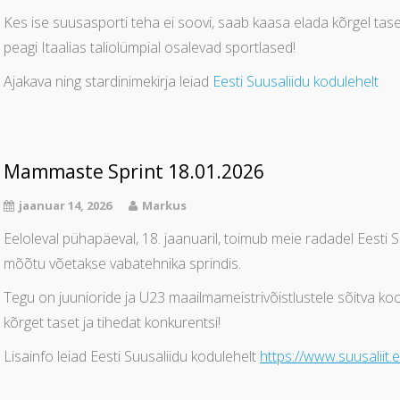
Kes ise suusasporti teha ei soovi, saab kaasa elada kõrgel tase
peagi Itaalias taliolümpial osalevad sportlased!
Ajakava ning stardinimekirja leiad
Eesti Suusaliidu kodulehelt
Mammaste Sprint 18.01.2026
jaanuar 14, 2026
Markus
Eeloleval pühapäeval, 18. jaanuaril, toimub meie radadel Eesti
mõõtu võetakse vabatehnika sprindis.
Tegu on juunioride ja U23 maailmameistrivõistlustele sõitva k
kõrget taset ja tihedat konkurentsi!
Lisainfo leiad Eesti Suusaliidu kodulehelt
https://www.suusaliit