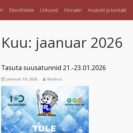
rt
Ettevõtetele
Üritused
Hinnakiri
Asukoht ja kontakt
Kuu:
jaanuar 2026
Tasuta suusatunnid 21.-23.01.2026
jaanuar 19, 2026
Markus