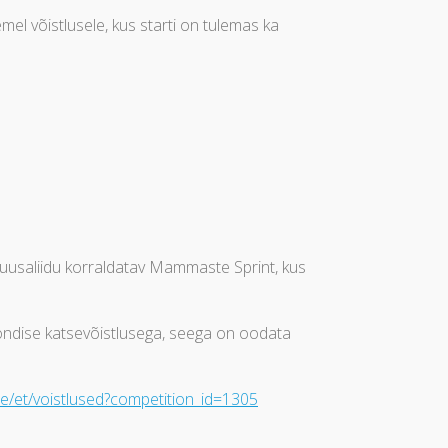
mel võistlusele, kus starti on tulemas ka
 Suusaliidu korraldatav Mammaste Sprint, kus
oondise katsevõistlusega, seega on oodata
.ee/et/voistlused?competition_id=1305