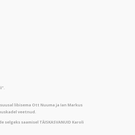
i”.
SI suusal libisema Ott Nuuma ja Ian Markus
suuskadel veetnud.
ede selgeks saamisel TÄISKASVANUID Karoli