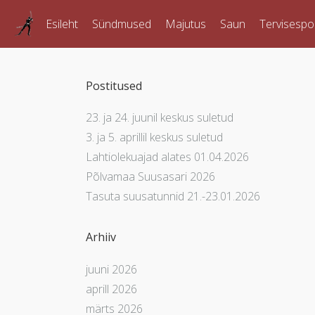
Esileht
Sündmused
Majutus
Saun
Tervisespo
Postitused
23. ja 24. juunil keskus suletud
3. ja 5. aprillil keskus suletud
Lahtiolekuajad alates 01.04.2026
Põlvamaa Suusasari 2026
Tasuta suusatunnid 21.-23.01.2026
Arhiiv
juuni 2026
aprill 2026
märts 2026