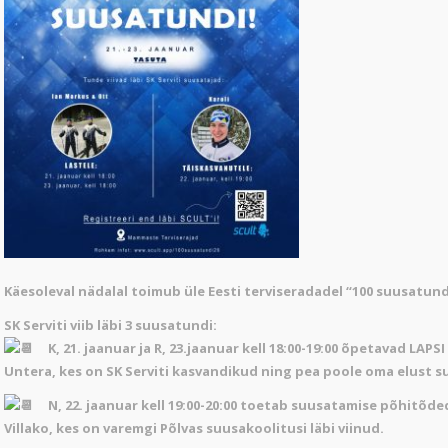
Käesoleval nädalal toimub üle Eesti terviseradadel “100 suusatund
SK Serviti viib läbi 3 suusatundi:
K, 21. jaanuar ja R, 23.jaanuar kell 18:00-19:00 õpetavad LAP
Untera, kes on SK Serviti kasvandikud ning pea poole oma elust 
N, 22. jaanuar kell 19:00-20:00 toetab suusatamise põhitõd
Villako, kes on varemgi Põlvas suusakoolitusi läbi viinud.