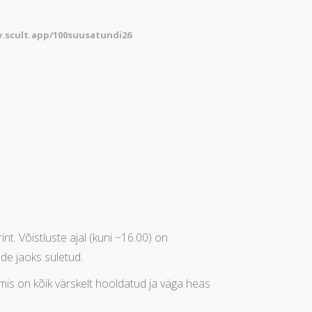
.scult.app/100suusatundi26
t. Võistluste ajal (kuni ~16.00) on
de jaoks suletud.
mis on kõik värskelt hooldatud ja väga heas