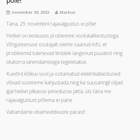
põle!
november 29, 2023
Markus
Täna, 29. novembril rajavalgustus ei põle!
Hetkel on keskuses probleeme voolukatkestustega.
Võrguteenuse osutajalt oleme saanud info, et
probleemid tulenevad liinidele langenud puudest ning
olukorra lahendamisega tegeletakse.
Kuivõrd kõikuv vool ja ootamatud elektrikatkestused
võivad süsteeme kahjustada ning ka suusaringil olijad
igal hetkel pilkasse pimedusse jätta, siis täna me
rajavalgustust põlema ei pane.
Vabandame ebameeldivuste pärast!