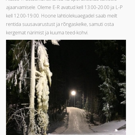
ajaarvamisele. Oleme E-R avatud kell 13.00-20.00 ja L-P
kell 12.00-19.00. Hoone lahtiolekuaegadel saab meilt
rentida suusavarustust ja rõngaskelke, samuti osta
kergemat närimist ja kuuma teed-kohvi.