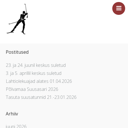
Esileht
Sündmused
Postitused
Majutus
23. ja 24. juunil keskus suletud
Saun
3. ja 5. aprillil keskus suletud
Tervisesport
Lahtiolekuajad alates 01.04.2026
Põlvamaa Suusasari 2026
Ettevõtetele
Tasuta suusatunnid 21.-23.01.2026
Üritused
Hinnakiri
Arhiiv
Asukoht ja kontakt
juuni 2026