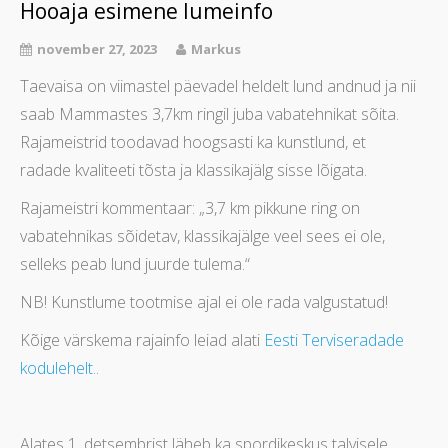
Hooaja esimene lumeinfo
november 27, 2023
Markus
Taevaisa on viimastel päevadel heldelt lund andnud ja nii
saab Mammastes 3,7km ringil juba vabatehnikat sõita.
Rajameistrid toodavad hoogsasti ka kunstlund, et
radade kvaliteeti tõsta ja klassikajälg sisse lõigata.
Rajameistri kommentaar: „3,7 km pikkune ring on
vabatehnikas sõidetav, klassikajälge veel sees ei ole,
selleks peab lund juurde tulema.“
NB! Kunstlume tootmise ajal ei ole rada valgustatud!
Kõige värskema rajainfo leiad alati
Eesti Terviseradade
kodulehelt.
.
Alates 1. detsembrist läheb ka spordikeskus talvisele