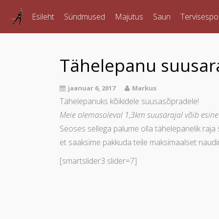
Esileht
Sündmused
Majutus
Saun
Tervisespo
Tähelepanu suusara
jaanuar 6, 2017
Markus
Tähelepanuks kõikidele suusasõpradele!
Meie olemasoleval 1,3km suusarajal võib esin
Seoses sellega palume olla tähelepanelik raja
et saaksime pakkuda teile maksimaalset naudi
[smartslider3 slider=7]