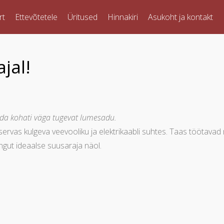
rt
Ettevõtetele
Üritused
Hinnakiri
Asukoht ja kontakt
jal!
eda kohati väga tugevat lumesadu.
 servas kulgeva veevooliku ja elektrikaabli suhtes. Taas töötav
ngut ideaalse suusaraja näol.