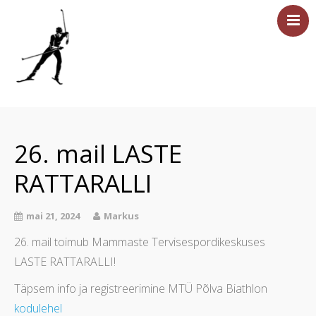
Esileht
Sündmused
26. mail LASTE
Majutus
RATTARALLI
Saun
Tervisesport
mai 21, 2024
Markus
Ettevõtetele
26. mail toimub Mammaste Tervisespordikeskuses
Üritused
LASTE RATTARALLI!
Hinnakiri
Täpsem info ja registreerimine MTÜ Põlva Biathlon
Asukoht ja kontakt
kodulehel