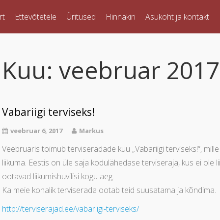
rt
Ettevõtetele
Üritused
Hinnakiri
Asukoht ja kontakt
Kuu:
veebruar 2017
Vabariigi terviseks!
veebruar 6, 2017
Markus
Veebruaris toimub terviseradade kuu „Vabariigi terviseks!“, mill
liikuma. Eestis on üle saja kodulähedase terviseraja, kus ei ol
ootavad liikumishuvilisi kogu aeg.
Ka meie kohalik terviserada ootab teid suusatama ja kõndima.
http://terviserajad.ee/vabariigi-terviseks/