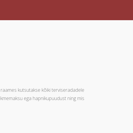
e raames kutsutakse kõiki terviseradadele
e liikmemaksu ega hapnikupuudust ning mis