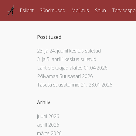
Esileht
Sündmused
Majutus
Saun
Tervisespo
Postitused
23. ja 24. juunil keskus suletud
3. ja 5. aprillil keskus suletud
Lahtiolekuajad alates 01.04.2026
Põlvamaa Suusasari 2026
Tasuta suusatunnid 21.-23.01.2026
Arhiiv
juuni 2026
aprill 2026
märts 2026