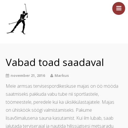
Esileht
Sündmused
Vabad toad saadaval
Majutus
Saun
november 21, 2016
Markus
Tervisesport
Meie armsas tervisespordikeskuse majas on öö mööda
Ettevõtetele
saatmiseks pakkuda vabu tube nii sportlastele,
Üritused
töömeestele, peredele kui ka üksikkülastajatele. Majas
Hinnakiri
on ühisköök söögi valmistamiseks. Pakume
lisavõimalusena sauna kasutamist. Kui ilm lubab, saab
Asukoht ja kontakt
jalutada terviserajal ja nautida hilissügisesi metsaradu.