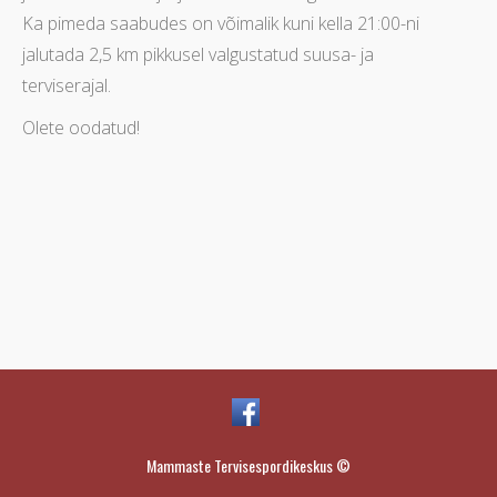
Ka pimeda saabudes on võimalik kuni kella 21:00-ni
jalutada 2,5 km pikkusel valgustatud suusa- ja
terviserajal.
Olete oodatud!
Mammaste Tervisespordikeskus ©