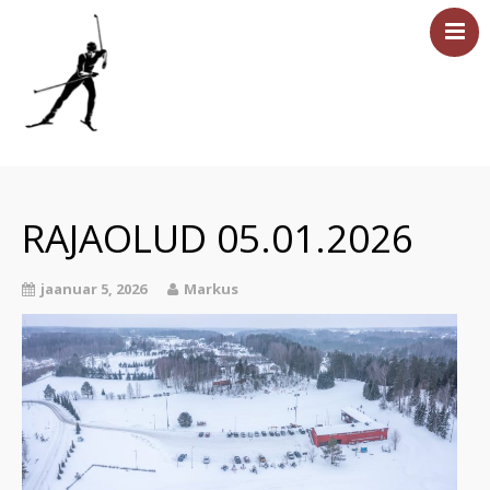
Esileht
Sündmused
RAJAOLUD 05.01.2026
Majutus
Saun
jaanuar 5, 2026
Markus
Tervisesport
Ettevõtetele
Üritused
Hinnakiri
Asukoht ja kontakt