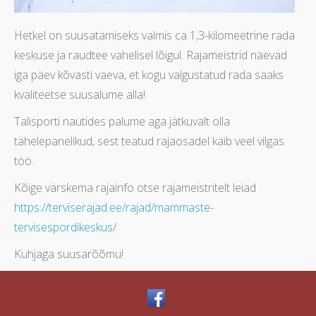
Hetkel on suusatamiseks valmis ca 1,3-kilomeetrine rada
keskuse ja raudtee vahelisel lõigul. Rajameistrid näevad
iga päev kõvasti vaeva, et kogu valgustatud rada saaks
kvaliteetse suusalume alla!
Talisporti nautides palume aga jätkuvalt olla
tähelepanelikud, sest teatud rajaosadel käib veel vilgas
töö.
Kõige värskema rajainfo otse rajameistritelt leiad
https://terviserajad.ee/rajad/mammaste-
tervisespordikeskus/
Kuhjaga suusarõõmu!