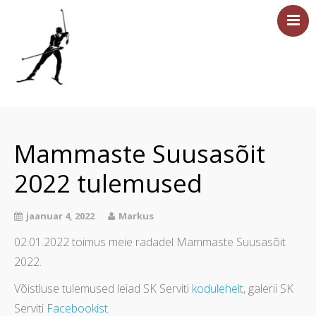
Esileht
Sündmused
Mammaste Suusasõit
Majutus
2022 tulemused
Saun
Tervisesport
jaanuar 4, 2022
Markus
Ettevõtetele
02.01.2022 toimus meie radadel Mammaste Suusasõit
Üritused
2022.
Hinnakiri
Võistluse tulemused leiad SK Serviti
kodulehelt
, galerii SK
Asukoht ja kontakt
Serviti
Facebookist
.