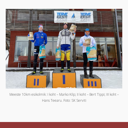
Meeste 10km esikolmik: I koht – Marko Kilp; II koht – Bert Tippi; III koht –
Hans Teearu. Foto: SK Serviti