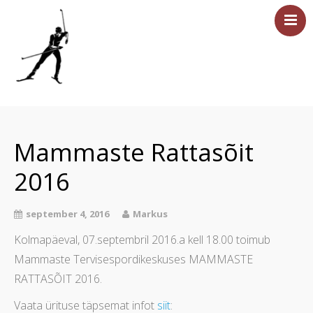
Esileht
Sündmused
Mammaste Rattasõit
Majutus
2016
Saun
Tervisesport
september 4, 2016
Markus
Ettevõtetele
Kolmapäeval, 07.septembril 2016.a kell 18.00 toimub
Üritused
Mammaste Tervisespordikeskuses MAMMASTE
Hinnakiri
RATTASÕIT 2016.
Asukoht ja kontakt
Vaata ürituse täpsemat infot
siit
: