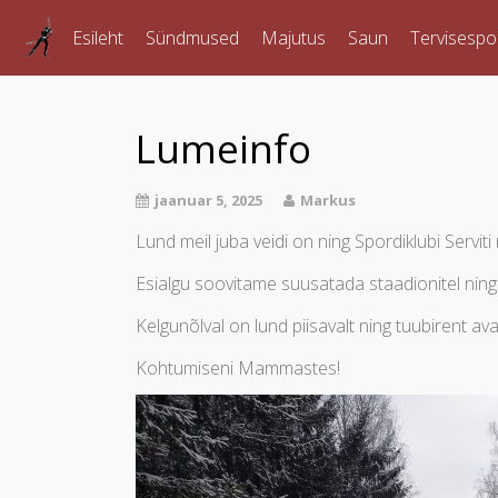
Esileht
Sündmused
Majutus
Saun
Tervisespo
Lumeinfo
jaanuar 5, 2025
Markus
Lund meil juba veidi on ning
Spordiklubi Serviti
Esialgu soovitame suusatada staadionitel ning
Kelgunõlval on lund piisavalt ning tuubirent ava
Kohtumiseni Mammastes!