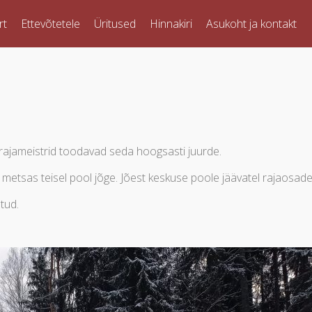
rt
Ettevõtetele
Üritused
Hinnakiri
Asukoht ja kontakt
rajameistrid toodavad seda hoogsasti juurde.
 metsas teisel pool jõge. Jõest keskuse poole jäävatel rajaosad
tud.