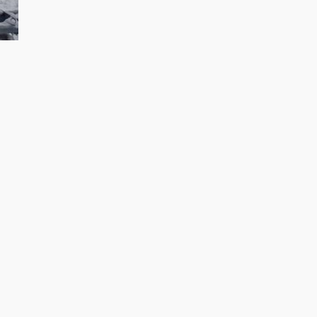
Mammaste Tervisespordikeskus ©