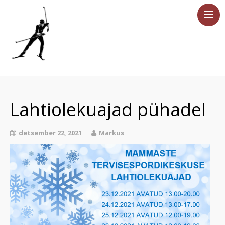
Esileht
Sündmused
Lahtiolekuajad pühadel
Majutus
Saun
detsember 22, 2021
Markus
Tervisesport
Ettevõtetele
Üritused
Hinnakiri
Asukoht ja kontakt