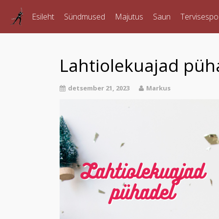
Esileht
Sündmused
Majutus
Saun
Tervisespo
Lahtiolekuajad püh
detsember 21, 2023
Markus