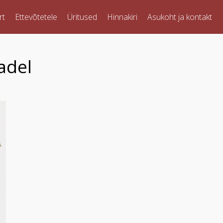
rt
Ettevõtetele
Üritused
Hinnakiri
Asukoht ja kontakt
adel