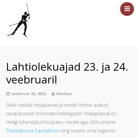
Esileht
Sündmused
Lahtiolekuajad 23. ja 24.
Majutus
veebruaril
Saun
Tervisesport
veebruar 20, 2023
Markus
Ettevõtetele
Selle nädala neljapäeval ja reedel oleme avatud
Üritused
tavapärasest erinevatel kellaegadel. Neljapäeval on
Hinnakiri
meilgi lühendatud tööpäev, reedel aga võõrustame
Asukoht ja kontakt
Pedaskonna Saunathoni
ning seame oma tegemisi