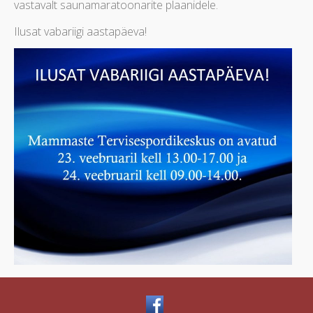
vastavalt saunamaratoonarite plaanidele.
Ilusat vabariigi aastapäeva!