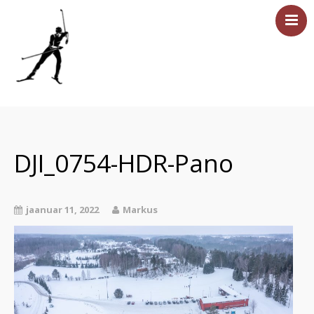
Esileht
Sündmused
Majutus
DJI_0754-HDR-Pano
Saun
Tervisesport
jaanuar 11, 2022
Markus
Ettevõtetele
Üritused
Hinnakiri
Asukoht ja kontakt