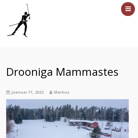
Esileht
Sündmused
Majutus
Drooniga Mammastes
Saun
Tervisesport
jaanuar 11, 2022
Markus
Ettevõtetele
Üritused
Hinnakiri
Asukoht ja kontakt