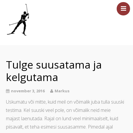
Esileht
Sündmused
Tulge suusatama ja
Majutus
kelgutama
Saun
Tervisesport
november 3, 2016
Markus
Ettevõtetele
Uskumatu või mitte, kuid meil on võimalik juba tulla suuski
Üritused
testima. Kel suuski veel pole, on võimalik neid meie
Hinnakiri
majast laenutada. Rajal on lund veel minimaalselt, kuid
Asukoht ja kontakt
piisavalt, et teha esimesi suusasamme. Pimedal ajal