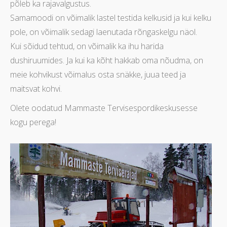
põleb ka rajavalgustus.
Samamoodi on võimalik lastel testida kelkusid ja kui kelku
pole, on võimalik sedagi laenutada rõngaskelgu näol.
Kui sõidud tehtud, on võimalik ka ihu harida
dushiruumides. Ja kui ka kõht hakkab oma nõudma, on
meie kohvikust võimalus osta snäkke, juua teed ja
maitsvat kohvi.
Olete oodatud Mammaste Tervisespordikeskusesse
kogu perega!